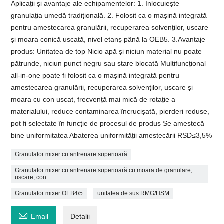
Aplicații și avantaje ale echipamentelor: 1. Înlocuiește
granulația umedă tradițională. 2. Folosit ca o mașină integrată
pentru amestecarea granulării, recuperarea solvenților, uscare
și moara conică uscată, nivel etanș până la OEB5. 3.Avantaje
produs: Unitatea de top Nicio apă și niciun material nu poate
pătrunde, niciun punct negru sau stare blocată Multifuncțional
all-in-one poate fi folosit ca o mașină integrată pentru
amestecarea granulării, recuperarea solvenților, uscare și
moara cu con uscat, frecvență mai mică de rotație a
materialului, reduce contaminarea încrucișată, pierderi reduse,
pot fi selectate în funcție de procesul de produs Se amestecă
bine uniformitatea Abaterea uniformității amestecării RSD≤3,5%
Granulator mixer cu antrenare superioară
Granulator mixer cu antrenare superioară cu moara de granulare,
uscare, con
Granulator mixer OEB4/5
unitatea de sus RMG/HSM

Email
Detalii