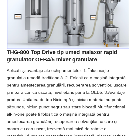
THG-800 Top Drive tip umed malaxor rapid
granulator OEB4/5 mixer granulare
Aplicații și avantaje ale echipamentelor: 1. Înlocuiește
granulația umedă tradițională. 2. Folosit ca o mașină integrată
pentru amestecarea granulării, recuperarea solvenților, uscare
și moara conică uscată, nivel etanș până la OEB5. 3.Avantaje
produs: Unitatea de top Nicio apă și niciun material nu poate
pătrunde, niciun punct negru sau stare blocată Multifuncțional
all-in-one poate fi folosit ca o mașină integrată pentru
amestecarea granulării, recuperarea solvenților, uscare și
moara cu con uscat, frecvență mai mică de rotație a
materialului, reduce contaminarea încrucișată, pierderi reduse,