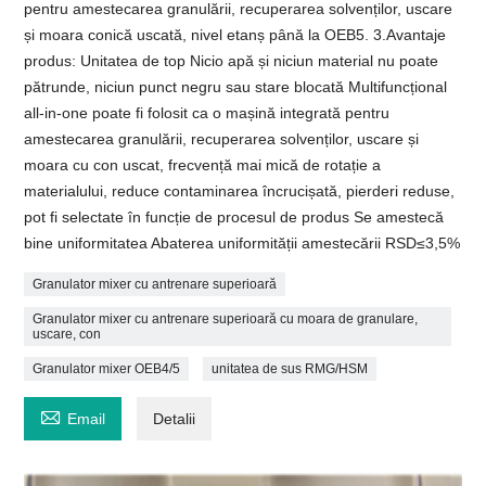
pentru amestecarea granulării, recuperarea solvenților, uscare
și moara conică uscată, nivel etanș până la OEB5. 3.Avantaje
produs: Unitatea de top Nicio apă și niciun material nu poate
pătrunde, niciun punct negru sau stare blocată Multifuncțional
all-in-one poate fi folosit ca o mașină integrată pentru
amestecarea granulării, recuperarea solvenților, uscare și
moara cu con uscat, frecvență mai mică de rotație a
materialului, reduce contaminarea încrucișată, pierderi reduse,
pot fi selectate în funcție de procesul de produs Se amestecă
bine uniformitatea Abaterea uniformității amestecării RSD≤3,5%
Granulator mixer cu antrenare superioară
Granulator mixer cu antrenare superioară cu moara de granulare,
uscare, con
Granulator mixer OEB4/5
unitatea de sus RMG/HSM

Email
Detalii