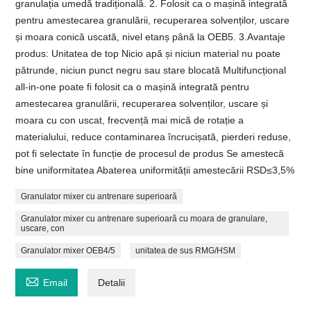
granulația umedă tradițională. 2. Folosit ca o mașină integrată
pentru amestecarea granulării, recuperarea solvenților, uscare
și moara conică uscată, nivel etanș până la OEB5. 3.Avantaje
produs: Unitatea de top Nicio apă și niciun material nu poate
pătrunde, niciun punct negru sau stare blocată Multifuncțional
all-in-one poate fi folosit ca o mașină integrată pentru
amestecarea granulării, recuperarea solvenților, uscare și
moara cu con uscat, frecvență mai mică de rotație a
materialului, reduce contaminarea încrucișată, pierderi reduse,
pot fi selectate în funcție de procesul de produs Se amestecă
bine uniformitatea Abaterea uniformității amestecării RSD≤3,5%
Granulator mixer cu antrenare superioară
Granulator mixer cu antrenare superioară cu moara de granulare,
uscare, con
Granulator mixer OEB4/5
unitatea de sus RMG/HSM

Email
Detalii