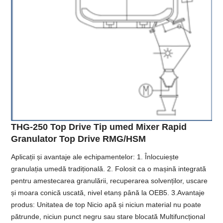
THG-250 Top Drive Tip umed Mixer Rapid
Granulator Top Drive RMG/HSM
Aplicații și avantaje ale echipamentelor: 1. Înlocuiește
granulația umedă tradițională. 2. Folosit ca o mașină integrată
pentru amestecarea granulării, recuperarea solvenților, uscare
și moara conică uscată, nivel etanș până la OEB5. 3.Avantaje
produs: Unitatea de top Nicio apă și niciun material nu poate
pătrunde, niciun punct negru sau stare blocată Multifuncțional