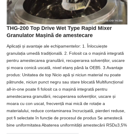
THG-200 Top Drive Wet Type Rapid Mixer
Granulator Mașină de amestecare
Aplicații și avantaje ale echipamentelor: 1. Înlocuiește
granulația umedă tradițională. 2. Folosit ca o mașină integrată
pentru amestecarea granulării, recuperarea solvenților, uscare
și moara conică uscată, nivel etanș până la OEB5. 3.Avantaje
produs: Unitatea de top Nicio apă și niciun material nu poate
pătrunde, niciun punct negru sau stare blocată Multifuncțional
all-in-one poate fi folosit ca o mașină integrată pentru
amestecarea granulării, recuperarea solvenților, uscare și
moara cu con uscat, frecvență mai mică de rotație a
materialului, reduce contaminarea încrucișată, pierderi reduse,
pot fi selectate în funcție de procesul de produs Se amestecă
bine uniformitatea Abaterea uniformității amestecării RSD≤3,5%