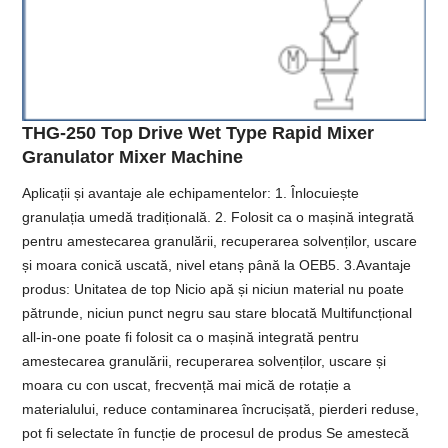
THG-250 Top Drive Wet Type Rapid Mixer
Granulator Mixer Machine
Aplicații și avantaje ale echipamentelor: 1. Înlocuiește
granulația umedă tradițională. 2. Folosit ca o mașină integrată
pentru amestecarea granulării, recuperarea solvenților, uscare
și moara conică uscată, nivel etanș până la OEB5. 3.Avantaje
produs: Unitatea de top Nicio apă și niciun material nu poate
pătrunde, niciun punct negru sau stare blocată Multifuncțional
all-in-one poate fi folosit ca o mașină integrată pentru
amestecarea granulării, recuperarea solvenților, uscare și
moara cu con uscat, frecvență mai mică de rotație a
materialului, reduce contaminarea încrucișată, pierderi reduse,
pot fi selectate în funcție de procesul de produs Se amestecă