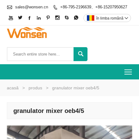

sales@wonsen.cn
+86-795-2196639、+86-15207950627









în limba română


To
acasă
>
produs
>
granulator mixer oeb4/5
granulator mixer oeb4/5