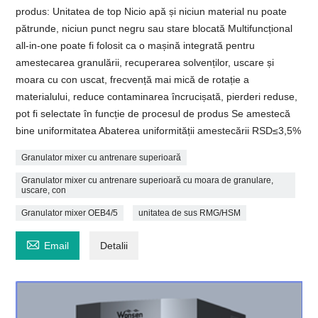
produs: Unitatea de top Nicio apă și niciun material nu poate
pătrunde, niciun punct negru sau stare blocată Multifuncțional
all-in-one poate fi folosit ca o mașină integrată pentru
amestecarea granulării, recuperarea solvenților, uscare și
moara cu con uscat, frecvență mai mică de rotație a
materialului, reduce contaminarea încrucișată, pierderi reduse,
pot fi selectate în funcție de procesul de produs Se amestecă
bine uniformitatea Abaterea uniformității amestecării RSD≤3,5%
Granulator mixer cu antrenare superioară
Granulator mixer cu antrenare superioară cu moara de granulare,
uscare, con
Granulator mixer OEB4/5
unitatea de sus RMG/HSM

Email
Detalii