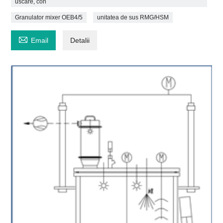
uscare, con
Granulator mixer OEB4/5
unitatea de sus RMG/HSM

Email
Detalii