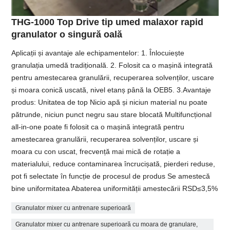
THG-1000 Top Drive tip umed malaxor rapid
granulator o singură oală
Aplicații și avantaje ale echipamentelor: 1. Înlocuiește
granulația umedă tradițională. 2. Folosit ca o mașină integrată
pentru amestecarea granulării, recuperarea solvenților, uscare
și moara conică uscată, nivel etanș până la OEB5. 3.Avantaje
produs: Unitatea de top Nicio apă și niciun material nu poate
pătrunde, niciun punct negru sau stare blocată Multifuncțional
all-in-one poate fi folosit ca o mașină integrată pentru
amestecarea granulării, recuperarea solvenților, uscare și
moara cu con uscat, frecvență mai mică de rotație a
materialului, reduce contaminarea încrucișată, pierderi reduse,
pot fi selectate în funcție de procesul de produs Se amestecă
bine uniformitatea Abaterea uniformității amestecării RSD≤3,5%
Granulator mixer cu antrenare superioară
Granulator mixer cu antrenare superioară cu moara de granulare,